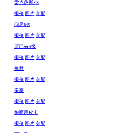
雷克萨斯ES
报价
图片
参配
问界M9
报价
图片
参配
迈巴赫S级
报价
图片
参配
揽胜
报价
图片
参配
帝豪
报价
图片
参配
炮商用皮卡
报价
图片
参配