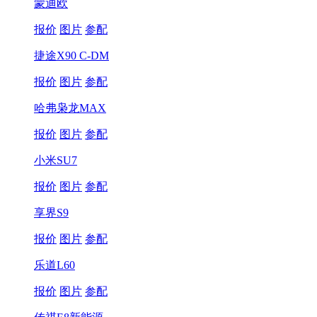
蒙迪欧
报价
图片
参配
捷途X90 C-DM
报价
图片
参配
哈弗枭龙MAX
报价
图片
参配
小米SU7
报价
图片
参配
享界S9
报价
图片
参配
乐道L60
报价
图片
参配