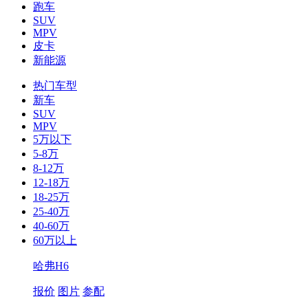
跑车
SUV
MPV
皮卡
新能源
热门车型
新车
SUV
MPV
5万以下
5-8万
8-12万
12-18万
18-25万
25-40万
40-60万
60万以上
哈弗H6
报价
图片
参配