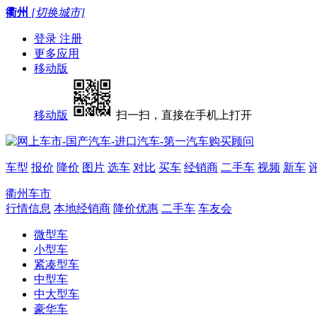
衢州
[切换城市]
登录
注册
更多应用
移动版
移动版
扫一扫，直接在手机上打开
车型
报价
降价
图片
选车
对比
买车
经销商
二手车
视频
新车
衢州车市
行情信息
本地经销商
降价优惠
二手车
车友会
微型车
小型车
紧凑型车
中型车
中大型车
豪华车